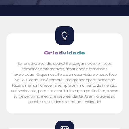
Criatividade
Ser criativo é ser disruptivo! É enxergar no óbvio, novos
caminhos e alternativas, desafiando alternativas
inexploradas. O que nos difere é a nossa visão e o nosso foco.
Na Soul, cada Job é sempre uma grande oportunidade de
fazer o melhor florescer. É sempre um momento de imersão,
conhecimento, pesquisa e muita troca, e a partir disso, o novo
surge de forma inédita e surpreendente! Assim, a travessia
acontece e, os ideais se tornam realidade!