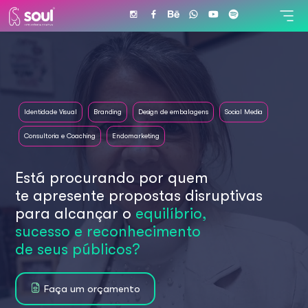
Identidade Visual
Branding
Design de embalagens
Social Media
Consultoria e Coaching
Endomarketing
Está procurando por quem
te apresente propostas disruptivas
para alcançar o
equilíbrio,
sucesso e reconhecimento
de seus públicos?
Faça um orçamento